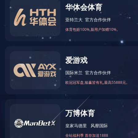
分支组网及移动办公
智能化组网解决方案
新闻资讯

新闻资讯
进一步了解

公司新闻
行业新闻
工程案例

工程案例
进一步了解
