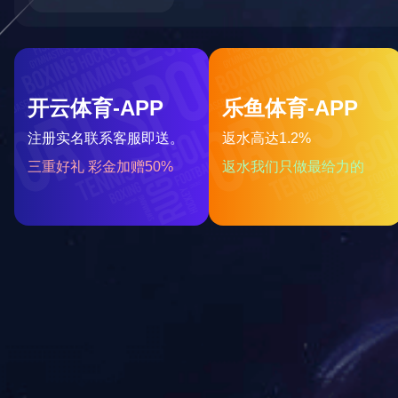
国内案例
国外案例
关于我们

关于我们
进一步了解

公司简介
企业文化
荣誉资质
发展历程
合作品牌
KAIYUN.COM·开云「中国」官方网站