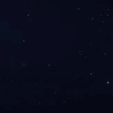
网及移动办公
智能化组网解决方案