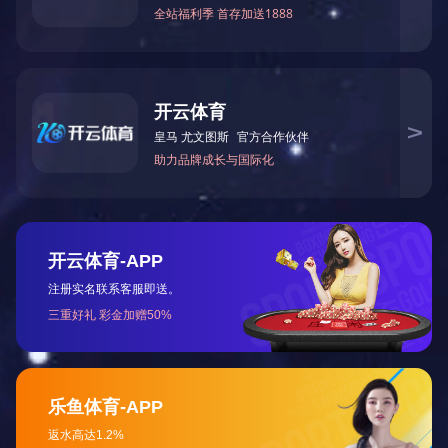
020-87566596
新闻资讯
您现在的位置：
首页
>
新闻资讯
>
公司新闻
新闻资讯
资讯分类


05-10

模块化机房与传统机房区别有哪些？