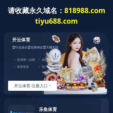
首页
解决方案

解决方案
进一步了解

弱电系统建设及智能化系统
信息安全整体解决方案
安全云解决方案
安全无线网络建设方案
智能化机房建设及动环监测