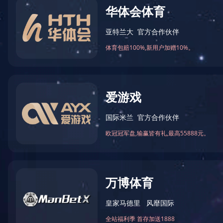
分支组网及移动办公
智能化组网解决方案
新闻资讯

新闻资讯
进一步了解

公司新闻
行业新闻
工程案例

工程案例
进一步了解
