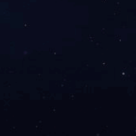
网及移动办公
智能化组网解决方案