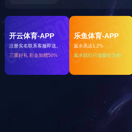
国内案例
国外案例
关于我们

关于我们
进一步了解

公司简介
企业文化
荣誉资质
发展历程
合作品牌
KAIYUN.COM·开云「中国」官方网站